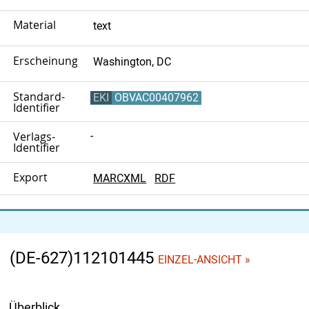
Material
text
Erscheinungsort
Washington, DC
Standard-
EKI
OBVAC00407962
Identifier
Verlags-
-
Identifier
Export
MARCXML
RDF
(DE-627)112101445
EINZEL-ANSICHT »
Überblick