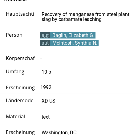
Hauptsachtitel
Recovery of manganese from steel plant
slag by carbamate leaching
Person
aut
Baglin, Elizabeth G.
aut
McIntosh, Synthia N.
Körperschaft
-
Umfang
10 p
Erscheinungsjahr
1992
Ländercode
XD-US
Material
text
Erscheinungsort
Washington, DC