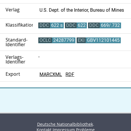
Verlag
U.S. Dept. of the Interior, Bureau of Mines
Klassifikation
DDC
622 s
DDC
622
DDC
669/.732
Standard-
OCLC
24287799
EKI
GBV112101445
Identifier
Verlags-
-
Identifier
Export
MARCXML
RDF
Deutsche Nationalbibliothek
.
Kontakt
Impressum
Probleme