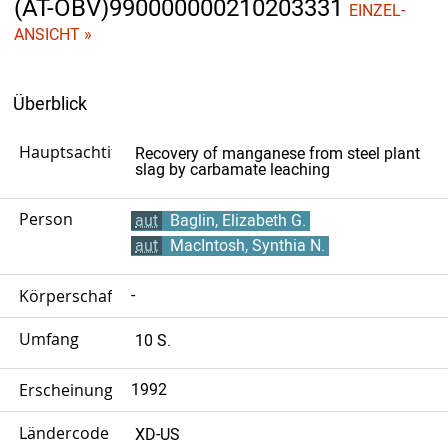
(AT-OBV)990000000210203331
EINZEL-
ANSICHT »
Überblick
Hauptsachtitel
Recovery of manganese from steel plant
slag by carbamate leaching
Person
aut
Baglin, Elizabeth G.
aut
MacIntosh, Synthia N.
Körperschaft
-
Umfang
10 S.
Erscheinungsjahr
1992
Ländercode
XD-US