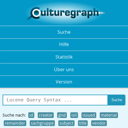
Suche
Hilfe
Statistik
Über uns
Version
Suche nach:
id
creator
gnd
isil
issued
material
remainder
sachgruppe
subject
title
vendor