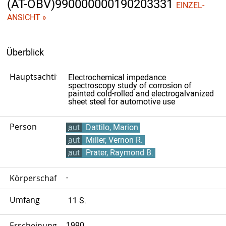
(AT-OBV)990000000190203331
EINZEL-
ANSICHT »
Überblick
Hauptsachtitel
Electrochemical impedance
spectroscopy study of corrosion of
painted cold-rolled and electrogalvanized
sheet steel for automotive use
Person
aut
Dattilo, Marion
aut
Miller, Vernon R.
aut
Prater, Raymond B.
Körperschaft
-
Umfang
11 S.
Erscheinungsjahr
1990