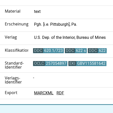
Material
text
Erscheinungsort
Pgh. [i.e. Pittsburgh], Pa.
Verlag
U.S. Dep. of the Interior, Bureau of Mines
Klassifikation
DDC
620.1/723
DDC
622 s
DDC
622
Standard-
OCLC
257054897
EKI
GBV115581642
Identifier
Verlags-
-
Identifier
Export
MARCXML
RDF