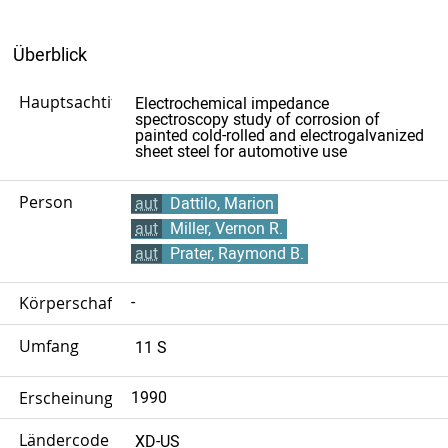
Überblick
Hauptsachtitel
Electrochemical impedance
spectroscopy study of corrosion of
painted cold-rolled and electrogalvanized
sheet steel for automotive use
Person
aut
Dattilo, Marion
aut
Miller, Vernon R.
aut
Prater, Raymond B.
Körperschaft
-
Umfang
11 S
Erscheinungsjahr
1990
Ländercode
XD-US