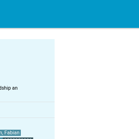
dship an
, Fabian