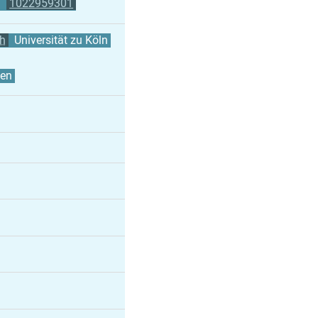
a
1022959301
th
Universität zu Köln
ten