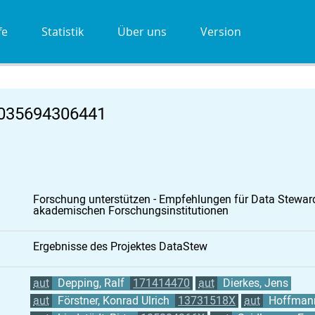
fe
Statistik
Über uns
Version
2035694306441
Forschung unterstützen - Empfehlungen für Data Stewar
akademischen Forschungsinstitutionen
Ergebnisse des Projektes DataStew
aut
Depping, Ralf
171414470
aut
Dierkes, Jens
aut
Förstner, Konrad Ulrich
13731518X
aut
Hoffmann