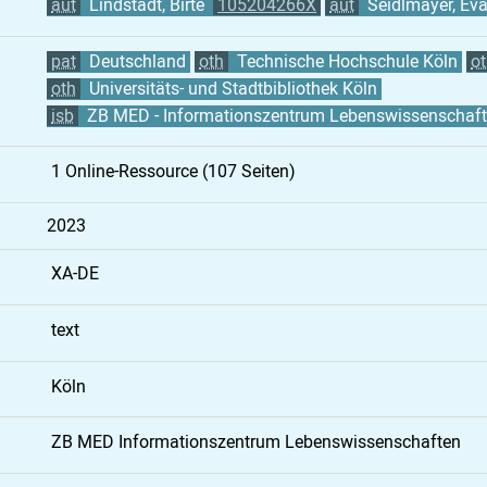
aut
Lindstädt, Birte
105204266X
aut
Seidlmayer, Ev
pat
Deutschland
oth
Technische Hochschule Köln
o
oth
Universitäts- und Stadtbibliothek Köln
isb
ZB MED - Informationszentrum Lebenswissenschaf
1 Online-Ressource (107 Seiten)
2023
XA-DE
text
Köln
ZB MED Informationszentrum Lebenswissenschaften