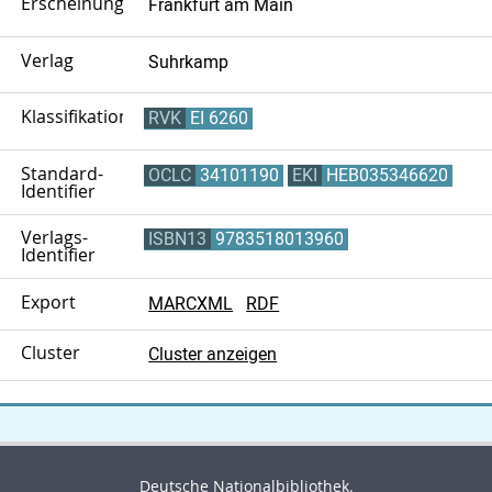
Erscheinungsort
Frankfurt am Main
Verlag
Suhrkamp
Klassifikation
RVK
EI 6260
Standard-
OCLC
34101190
EKI
HEB035346620
Identifier
Verlags-
ISBN13
9783518013960
Identifier
Export
MARCXML
RDF
Cluster
Cluster anzeigen
Deutsche Nationalbibliothek
.