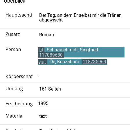
Überblick
Hauptsachtitel
Der Tag, an dem Er selbst mir die Tränen
abgewischt
Zusatz
Roman
Person
trl
Schaarschmidt, Siegfried
117089680
aut
Ōe, Kenzaburō
118735969
Körperschaft
-
Umfang
161 Seiten
Erscheinungsjahr
1995
Material
text