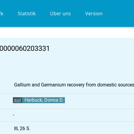
fe
Statistik
Über uns
Version
00000060203331
Gallium and Germanium recovery from domestic source
aut
Harbuck, Donna D.
-
III, 26 S.