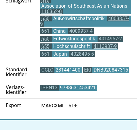
Schlagwort
610
Association of Southeast Asian Nations
116362-0
650
Außenwirtschaftspolitik
4003857-
9
651
China
4009937-4
650
Entwicklungspolitik
4014957-2
655
Hochschulschrift
4113937-9
651
Japan
4028495-5
Standard-
OCLC
231441400
EKI
DNB920847315
Identifier
Verlags-
ISBN13
9783631453421
Identifier
Export
MARCXML
RDF