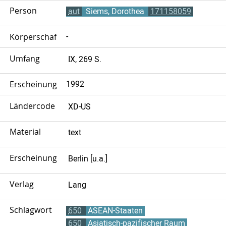
Person
aut
Siems, Dorothea
171158059
Körperschaft
-
Umfang
IX, 269 S.
Erscheinungsjahr
1992
Ländercode
XD-US
Material
text
Erscheinungsort
Berlin [u.a.]
Verlag
Lang
Schlagwort
650
ASEAN-Staaten
650
Asiatisch-pazifischer Raum