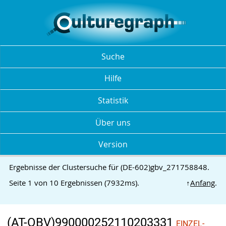
Suche
Hilfe
Statistik
Über uns
Version
Ergebnisse der Clustersuche für (DE-602)gbv_271758848.
Seite 1 von 10 Ergebnissen (7932ms).
↑
Anfang
.
(AT-OBV)990000252110203331
EINZEL-