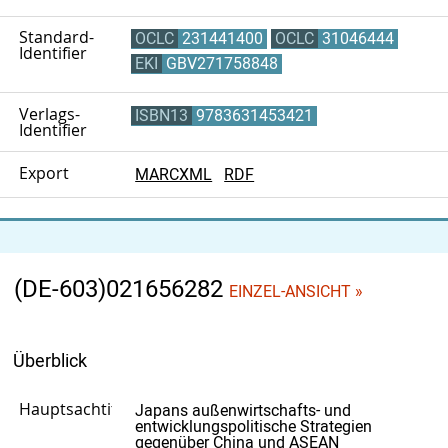
Standard-
OCLC
231441400
OCLC
31046444
Identifier
EKI
GBV271758848
Verlags-
ISBN13
9783631453421
Identifier
Export
MARCXML
RDF
(DE-603)021656282
EINZEL-ANSICHT »
Überblick
Hauptsachtitel
Japans außenwirtschafts- und
entwicklungspolitische Strategien
gegenüber China und ASEAN