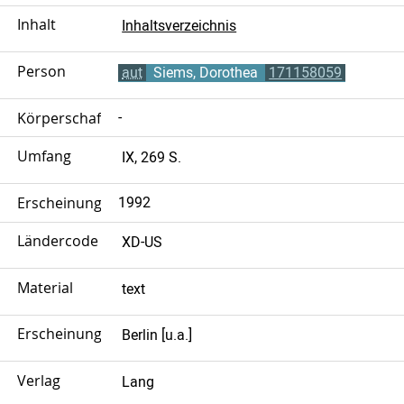
Inhalt
Inhaltsverzeichnis
Person
aut
Siems, Dorothea
171158059
Körperschaft
-
Umfang
IX, 269 S.
Erscheinungsjahr
1992
Ländercode
XD-US
Material
text
Erscheinungsort
Berlin [u.a.]
Verlag
Lang