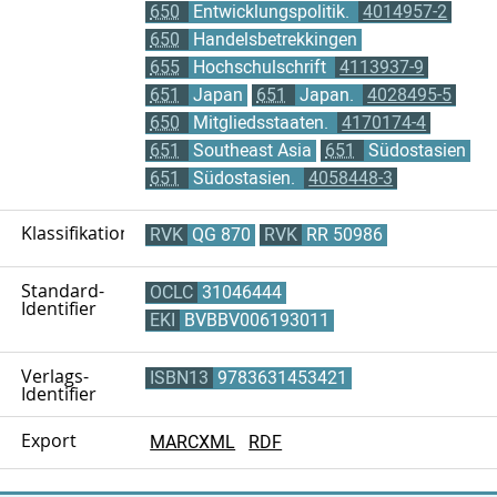
650
Entwicklungspolitik.
4014957-2
650
Handelsbetrekkingen
655
Hochschulschrift
4113937-9
651
Japan
651
Japan.
4028495-5
650
Mitgliedsstaaten.
4170174-4
651
Southeast Asia
651
Südostasien
651
Südostasien.
4058448-3
Klassifikation
RVK
QG 870
RVK
RR 50986
Standard-
OCLC
31046444
Identifier
EKI
BVBBV006193011
Verlags-
ISBN13
9783631453421
Identifier
Export
MARCXML
RDF