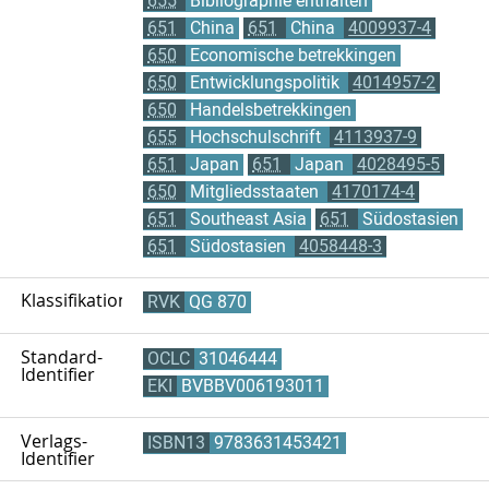
655
Bibliographie enthalten
651
China
651
China
4009937-4
650
Economische betrekkingen
650
Entwicklungspolitik
4014957-2
650
Handelsbetrekkingen
655
Hochschulschrift
4113937-9
651
Japan
651
Japan
4028495-5
650
Mitgliedsstaaten
4170174-4
651
Southeast Asia
651
Südostasien
651
Südostasien
4058448-3
Klassifikation
RVK
QG 870
Standard-
OCLC
31046444
Identifier
EKI
BVBBV006193011
Verlags-
ISBN13
9783631453421
Identifier