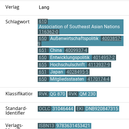
Verlag
Lang
Schlagwort
610
Association of Southeast Asian Nations
116362-0
650
Außenwirtschaftspolitik
4003857-
9
651
China
4009937-4
650
Entwicklungspolitik
4014957-2
655
Hochschulschrift
4113937-9
651
Japan
4028495-5
650
Mitgliedsstaaten
4170174-4
Klassifikation
RVK
QG 870
RVK
QM 230
Standard-
OCLC
31046444
EKI
DNB920847315
Identifier
Verlags-
ISBN13
9783631453421