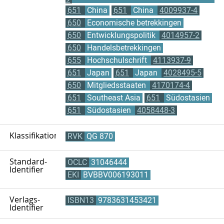
651
China
651
China
4009937-4
650
Economische betrekkingen
650
Entwicklungspolitik
4014957-2
650
Handelsbetrekkingen
655
Hochschulschrift
4113937-9
651
Japan
651
Japan
4028495-5
650
Mitgliedsstaaten
4170174-4
651
Southeast Asia
651
Südostasien
651
Südostasien
4058448-3
Klassifikation
RVK
QG 870
Standard-
OCLC
31046444
Identifier
EKI
BVBBV006193011
Verlags-
ISBN13
9783631453421
Identifier