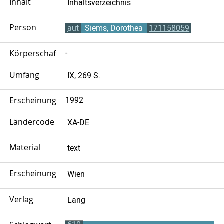
Inhalt
Inhaltsverzeichnis
Person
aut
Siems, Dorothea
171158059
Körperschaft
-
Umfang
IX, 269 S.
Erscheinungsjahr
1992
Ländercode
XA-DE
Material
text
Erscheinungsort
Wien
Verlag
Lang