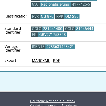
650
Regionalisierung
4177425-5
Klassifikation
RVK
QG 870
RVK
QM 230
Standard-
OCLC
231441400
OCLC
31046444
Identifier
EKI
GBV271758848
Verlags-
ISBN13
9783631453421
Identifier
Export
MARCXML
RDF
Deutsche Nationalbibliothek
.
Kontakt
Impressum
Probleme