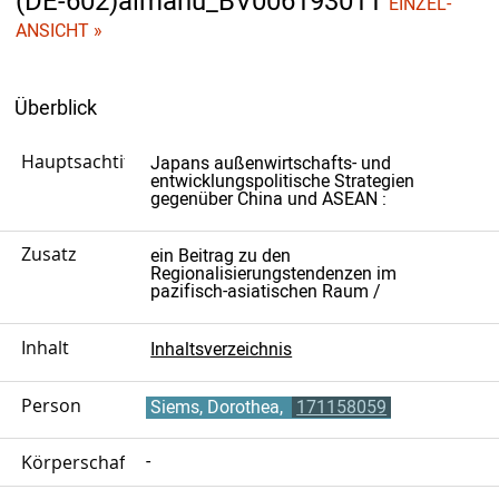
(DE-602)almahu_BV006193011
EINZEL-
ANSICHT »
Überblick
Hauptsachtitel
Japans außenwirtschafts- und
entwicklungspolitische Strategien
gegenüber China und ASEAN :
Zusatz
ein Beitrag zu den
Regionalisierungstendenzen im
pazifisch-asiatischen Raum /
Inhalt
Inhaltsverzeichnis
Person
Siems, Dorothea,
171158059
Körperschaft
-