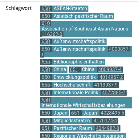
Schlagwort
650
ASEAN-Staaten
650
Asiatisch-pazifischer Raum
610
Association of Southeast Asian Nations
116362-0
650
Außenwirtschaftspolitik
650
Außenwirtschaftspolitik
4003857-
9
655
Bibliographie enthalten
650
China
651
China
4009937-4
650
Entwicklungspolitik
4014957-2
655
Hochschulschrift
4113937-9
650
Internationale Politik
4072885-7
650
Internationale Wirtschaftsbeziehungen
650
Japan
651
Japan
4028495-5
650
Mitgliedsstaaten
4170174-4
651
Pazifischer Raum
4044982-8
650
Regionale Wirtschaftsintegration