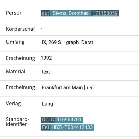
Person
aut
Siems, Dorothea
171158059
Körperschaft
-
Umfang
IX, 269 S. : graph. Darst.
Erscheinungsjahr
1992
Material
text
Erscheinungsort
Frankfurt am Main [u.a.]
Verlag
Lang
Standard-
OCLC
916964701
Identifier
EKI
HBZHT004412433