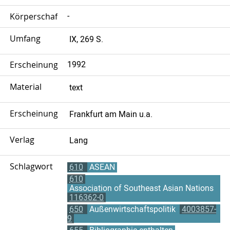
Körperschaft
-
Umfang
IX, 269 S.
Erscheinungsjahr
1992
Material
text
Erscheinungsort
Frankfurt am Main u.a.
Verlag
Lang
Schlagwort
610
ASEAN
610
Association of Southeast Asian Nations
116362-0
650
Außenwirtschaftspolitik
4003857-
9