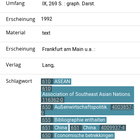
Umfang
IX, 269 S. : graph. Darst.
Erscheinungsjahr
1992
Material
text
Erscheinungsort
Frankfurt am Main u.a. :
Verlag
Lang,
Schlagwort
610
ASEAN
610
Association of Southeast Asian Nations.
116362-0
650
Außenwirtschaftspolitik.
4003857-
9
655
Bibliographie enthalten
651
China
651
China.
4009937-4
650
Economische betrekkingen