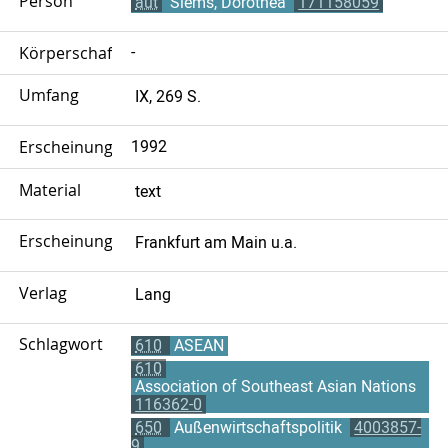
Person
aut
Siems, Dorothea
171158059
Körperschaft
-
Umfang
IX, 269 S.
Erscheinungsjahr
1992
Material
text
Erscheinungsort
Frankfurt am Main u.a.
Verlag
Lang
Schlagwort
610
ASEAN
610
Association of Southeast Asian Nations
116362-0
650
Außenwirtschaftspolitik
4003857-
9