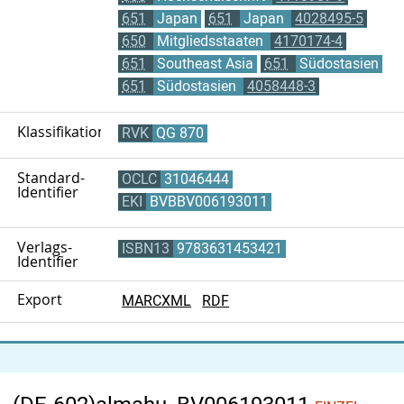
651
Japan
651
Japan
4028495-5
650
Mitgliedsstaaten
4170174-4
651
Southeast Asia
651
Südostasien
651
Südostasien
4058448-3
Klassifikation
RVK
QG 870
Standard-
OCLC
31046444
Identifier
EKI
BVBBV006193011
Verlags-
ISBN13
9783631453421
Identifier
Export
MARCXML
RDF