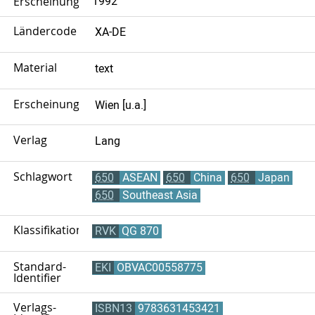
Erscheinungsjahr
1992
Ländercode
XA-DE
Material
text
Erscheinungsort
Wien [u.a.]
Verlag
Lang
Schlagwort
650
ASEAN
650
China
650
Japan
650
Southeast Asia
Klassifikation
RVK
QG 870
Standard-
EKI
OBVAC00558775
Identifier
Verlags-
ISBN13
9783631453421