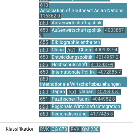
610
Association of Southeast Asian Nations
116362-0
650
Außenwirtschaftspolitik
650
Außenwirtschaftspolitik
4003857-
9
655
Bibliographie enthalten
650
China
651
China
4009937-4
650
Entwicklungspolitik
4014957-2
655
Hochschulschrift
4113937-9
650
Internationale Politik
4072885-7
650
Internationale Wirtschaftsbeziehungen
650
Japan
651
Japan
4028495-5
651
Pazifischer Raum
4044982-8
650
Regionale Wirtschaftsintegration
650
Regionalisierung
4177425-5
Klassifikation
RVK
QG 870
RVK
QM 230