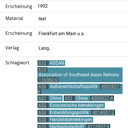
Erscheinungsjahr
1992
Material
text
Erscheinungsort
Frankfurt am Main u.a. :
Verlag
Lang,
Schlagwort
610
ASEAN
610
Association of Southeast Asian Nations
116362-0
650
Außenwirtschaftspolitik
4003857-
9
651
China
651
China
4009937-4
650
Economische betrekkingen
650
Entwicklungspolitik
4014957-2
650
Handelsbetrekkingen
655
Hochschulschrift
4113937-9