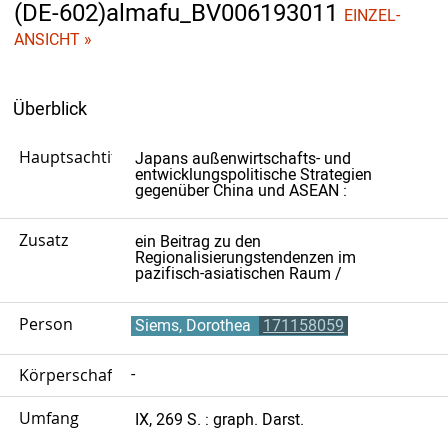
(DE-602)almafu_BV006193011
EINZEL-
ANSICHT »
Überblick
Hauptsachtitel
Japans außenwirtschafts- und
entwicklungspolitische Strategien
gegenüber China und ASEAN :
Zusatz
ein Beitrag zu den
Regionalisierungstendenzen im
pazifisch-asiatischen Raum /
Person
Siems, Dorothea
171158059
Körperschaft
-
Umfang
IX, 269 S. : graph. Darst.