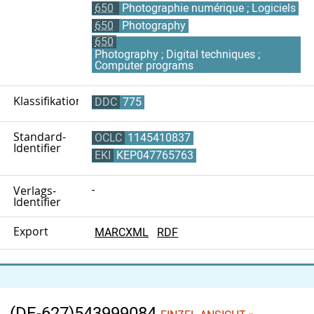
650
Photographie numérique ; Logiciels
650
Photography
650
Photography ; Digital techniques ;
Computer programs
Klassifikation
DDC
775
Standard-
OCLC
1145410837
Identifier
EKI
KEP047765763
Verlags-
-
Identifier
Export
MARCXML
RDF
(DE-627)543999084