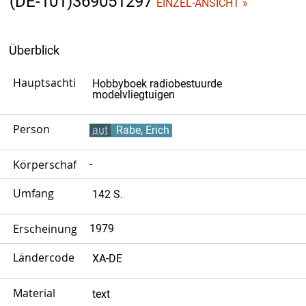
(DE-101)369051297
EINZEL-ANSICHT »
Überblick
Hauptsachtitel
Hobbyboek radiobestuurde
modelvliegtuigen
Person
aut
Rabe, Erich
Körperschaft
-
Umfang
142 S.
Erscheinungsjahr
1979
Ländercode
XA-DE
Material
text