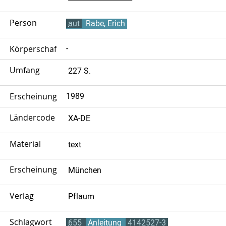
Person
aut
Rabe, Erich
Körperschaft
-
Umfang
227 S.
Erscheinungsjahr
1989
Ländercode
XA-DE
Material
text
Erscheinungsort
München
Verlag
Pflaum
Schlagwort
655
Anleitung
4142527-3