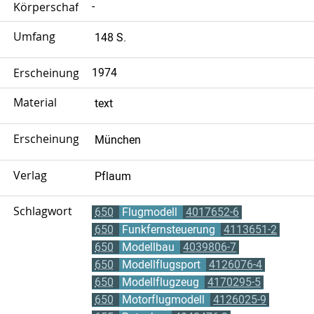
Körperschaft
-
Umfang
148 S.
Erscheinungsjahr
1974
Material
text
Erscheinungsort
München
Verlag
Pflaum
Schlagwort
650
Flugmodell
4017652-6
650
Funkfernsteuerung
4113651-2
650
Modellbau
4039806-7
650
Modellflugsport
4126076-4
650
Modellflugzeug
4170295-5
650
Motorflugmodell
4126025-9