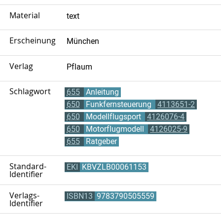
Material
text
Erscheinungsort
München
Verlag
Pflaum
Schlagwort
655
Anleitung
650
Funkfernsteuerung
4113651-2
650
Modellflugsport
4126076-4
650
Motorflugmodell
4126025-9
655
Ratgeber
Standard-
EKI
KBVZLB00061153
Identifier
Verlags-
ISBN13
9783790505559
Identifier