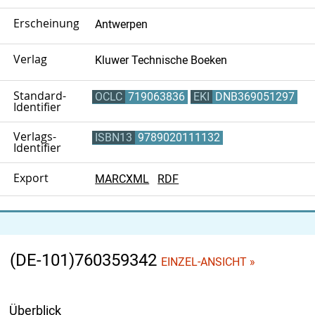
Erscheinungsort
Antwerpen
Verlag
Kluwer Technische Boeken
Standard-
OCLC
719063836
EKI
DNB369051297
Identifier
Verlags-
ISBN13
9789020111132
Identifier
Export
MARCXML
RDF
(DE-101)760359342
EINZEL-ANSICHT »
Überblick