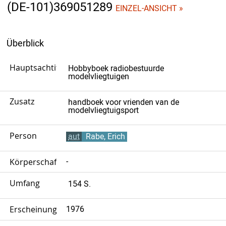
(DE-101)369051289
EINZEL-ANSICHT »
Überblick
Hauptsachtitel
Hobbyboek radiobestuurde
modelvliegtuigen
Zusatz
handboek voor vrienden van de
modelvliegtuigsport
Person
aut
Rabe, Erich
Körperschaft
-
Umfang
154 S.
Erscheinungsjahr
1976