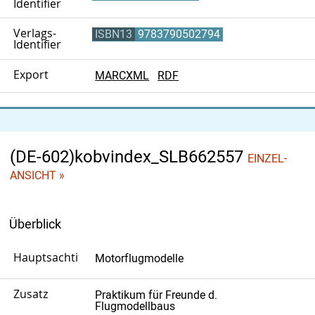
Identifier
Verlags-
ISBN13
9783790502794
Identifier
Export
MARCXML
RDF
(DE-602)kobvindex_SLB662557
EINZEL-
ANSICHT »
Überblick
Hauptsachtitel
Motorflugmodelle
Zusatz
Praktikum für Freunde d.
Flugmodellbaus