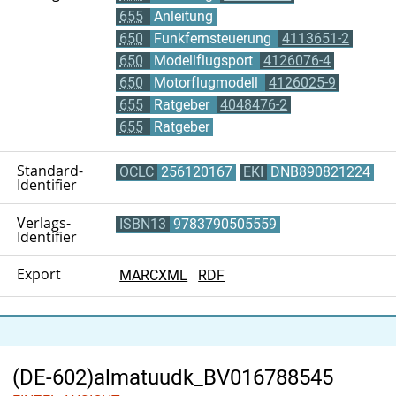
655
Anleitung
650
Funkfernsteuerung
4113651-2
650
Modellflugsport
4126076-4
650
Motorflugmodell
4126025-9
655
Ratgeber
4048476-2
655
Ratgeber
Standard-
OCLC
256120167
EKI
DNB890821224
Identifier
Verlags-
ISBN13
9783790505559
Identifier
Export
MARCXML
RDF
(DE-602)almatuudk_BV016788545