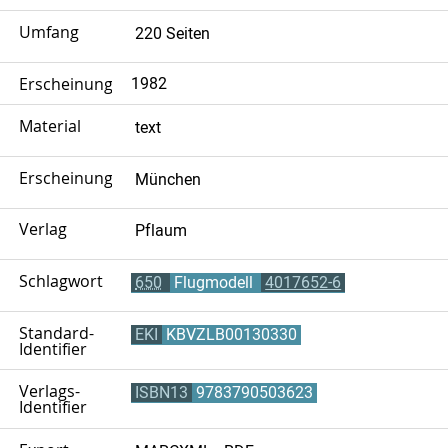
Umfang
220 Seiten
Erscheinungsjahr
1982
Material
text
Erscheinungsort
München
Verlag
Pflaum
Schlagwort
650
Flugmodell
4017652-6
Standard-
EKI
KBVZLB00130330
Identifier
Verlags-
ISBN13
9783790503623
Identifier