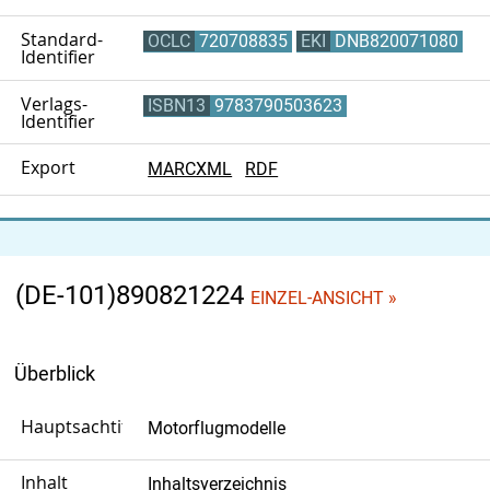
Standard-
OCLC
720708835
EKI
DNB820071080
Identifier
Verlags-
ISBN13
9783790503623
Identifier
Export
MARCXML
RDF
(DE-101)890821224
EINZEL-ANSICHT »
Überblick
Hauptsachtitel
Motorflugmodelle
Inhalt
Inhaltsverzeichnis