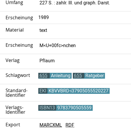
Umfang
227 S. : zahlr. Ill. und graph. Darst.
Erscheinungsjahr
1989
Material
text
Erscheinungsort
M<U+00fc>nchen
Verlag
Pflaum
Schlagwort
655
Anleitung
655
Ratgeber
Standard-
EKI
KBVVBRD-i37905055520227
Identifier
Verlags-
ISBN13
9783790505559
Identifier
Export
MARCXML
RDF