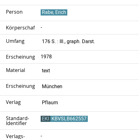
Person
Rabe, Erich
Körperschaft
-
Umfang
176 S. : Ill., graph. Darst.
Erscheinungsjahr
1978
Material
text
Erscheinungsort
München
Verlag
Pflaum
Standard-
EKI
KBVSLB662557
Identifier
Verlags-
-