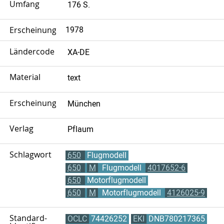
Umfang
176 S.
Erscheinungsjahr
1978
Ländercode
XA-DE
Material
text
Erscheinungsort
München
Verlag
Pflaum
Schlagwort
650
Flugmodell
650
M
Flugmodell
4017652-6
650
Motorflugmodell
650
M
Motorflugmodell
4126025-9
Standard-
OCLC
74426252
EKI
DNB780217365