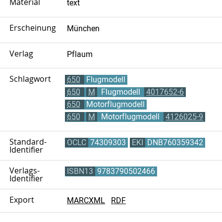
Material
text
Erscheinungsort
München
Verlag
Pflaum
Schlagwort
650
Flugmodell
650
M
Flugmodell
4017652-6
650
Motorflugmodell
650
M
Motorflugmodell
4126025-9
Standard-
OCLC
74309303
EKI
DNB760359342
Identifier
Verlags-
ISBN13
9783790502466
Identifier
Export
MARCXML
RDF