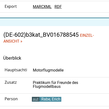
Export
MARCXML
RDF
(DE-602)b3kat_BV016788545
EINZEL-
ANSICHT »
Überblick
Hauptsachtitel
Motorflugmodelle
Zusatz
Praktikum für Freunde des
Flugmodellbaus
Person
aut
Rabe, Erich