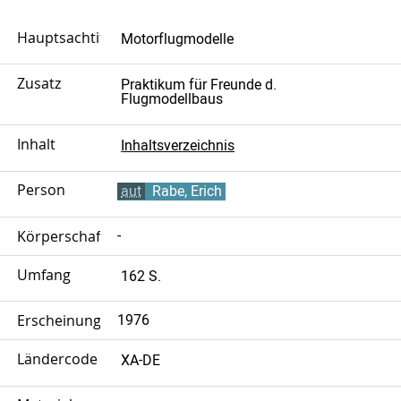
Hauptsachtitel
Motorflugmodelle
Zusatz
Praktikum für Freunde d.
Flugmodellbaus
Inhalt
Inhaltsverzeichnis
Person
aut
Rabe, Erich
Körperschaft
-
Umfang
162 S.
Erscheinungsjahr
1976
Ländercode
XA-DE