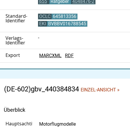
655
Ratgeber
4048476-2
Standard-
OCLC
645813356
Identifier
EKI
BVBBV016788545
Verlags-
-
Identifier
Export
MARCXML
RDF
(DE-602)gbv_440384834
EINZEL-ANSICHT »
Überblick
Hauptsachtitel
Motorflugmodelle