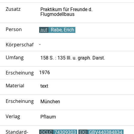
Zusatz
Praktikum für Freunde d.
Flugmodellbaus
Person
aut
Rabe, Erich
Körperschaft
-
Umfang
158 S. : 135 Ill. u. graph. Darst.
Erscheinungsjahr
1976
Material
text
Erscheinungsort
München
Verlag
Pflaum
Standard-
OCLC
74309303
EKI
GBV440384834