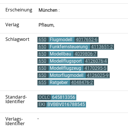
Erscheinungsort
München :
Verlag
Pflaum,
Schlagwort
650
Flugmodell
4017652-6
650
Funkfernsteuerung
4113651-2
650
Modellbau
4039806-7
650
Modellflugsport
4126076-4
650
Modellflugzeug
4170295-5
650
Motorflugmodell
4126025-9
655
Ratgeber
4048476-2
Standard-
OCLC
645813356
Identifier
EKI
BVBBV016788545
Verlags-
-
Identifier