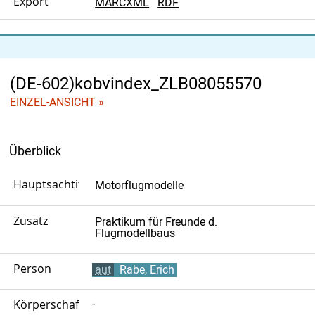
Export
MARCXML
RDF
(DE-602)kobvindex_ZLB08055570
EINZEL-ANSICHT »
Überblick
Hauptsachtitel
Motorflugmodelle
Zusatz
Praktikum für Freunde d.
Flugmodellbaus
Person
aut
Rabe, Erich
Körperschaft
-