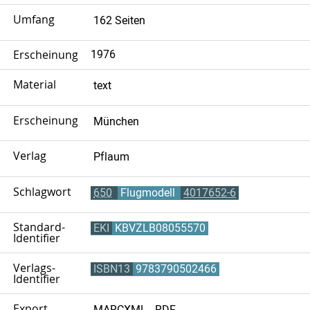
Umfang
162 Seiten
Erscheinungsjahr
1976
Material
text
Erscheinungsort
München
Verlag
Pflaum
Schlagwort
650
Flugmodell
4017652-6
Standard-
EKI
KBVZLB08055570
Identifier
Verlags-
ISBN13
9783790502466
Identifier
Export
MARCXML
RDF