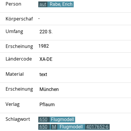
Person
aut
Rabe, Erich
Körperschaft
-
Umfang
220 S.
Erscheinungsjahr
1982
Ländercode
XA-DE
Material
text
Erscheinungsort
München
Verlag
Pflaum
Schlagwort
650
Flugmodell
650
M
Flugmodell
4017652-6